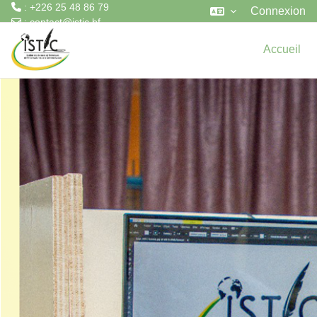
: +226 25 48 86 79
Connexion
:
contact@istic.bf
Passer au contenu principal
Accueil
Apprenez
à votre
rythme